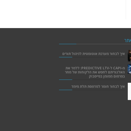
תר
איך לבחור מערכת אוטומטית לניהול תורים
מ-CAPI ל-PREDICTIVE LTV: ללמד את
האלגוריתם לחפש את הלקוחות של מחר
בפרסום ממומן בפייסבוק
איך לבחור חומר למדפסת תלת מימד