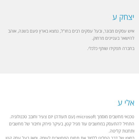
יצחק ע
איש עסקים מבוגר, ובעל עסקים רבים בחו"ל, נמצא בארץ פעם בשנה, אוהב
להישאר בעניינים מרחוק.
בחברה תפקידו שותף כלכלי.
אלי ע
טכנאי מחשבים מוסמך microsoft (עם תעודה) יזם צעיר וחובב טכנולוגיה.
התחיל להתעסק במחשבים עוד מגיל קטן, בעיקר פירוק וחיבור של מחשבים
ותחנות קליטה.
בסופו של דבר החליט ללמוד את תחום המחשבים לעומק, ומאז בעל עסק קטן