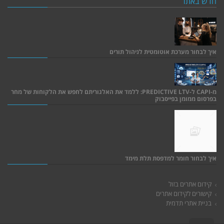
חדש באתר
איך לבחור מערכת אוטומטית לניהול תורים
מ-CAPI ל-PREDICTIVE LTV: ללמד את האלגוריתם לחפש את הלקוחות של מחר
בפרסום ממומן בפייסבוק
איך לבחור חומר למדפסת תלת מימד
קידום אתרים בזול
קישורים לקידום אתרים
בניית אתרי תדמית